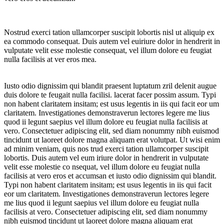
Nostrud exerci tation ullamcorper suscipit lobortis nisl ut aliquip ex
ea commodo consequat. Duis autem vel euiriure dolor in hendrerit in
vulputate velit esse molestie consequat, vel illum dolore eu feugiat
nulla facilisis at ver eros mea.
Iusto odio dignissim qui blandit praesent luptatum zril delenit augue
duis dolore te feugait nulla facilisi. lacerat facer possim assum. Typi
non habent claritatem insitam; est usus legentis in iis qui facit eor um
claritatem. Investigationes demonstraverun lectores legere me lius
quod ii legunt saepius vel illum dolore eu feugiat nulla facilisis at
vero. Consectetuer adipiscing elit, sed diam nonummy nibh euismod
tincidunt ut laoreet dolore magna aliquam erat volutpat. Ut wisi enim
ad minim veniam, quis nos trud exerci tation ullamcorper suscipit
lobortis. Duis autem vel eum iriure dolor in hendrerit in vulputate
velit esse molestie co nsequat, vel illum dolore eu feugiat nulla
facilisis at vero eros et accumsan et iusto odio dignissim qui blandit.
Typi non habent claritatem insitam; est usus legentis in iis qui facit
eor um claritatem. Investigationes demonstraverun lectores legere
me lius quod ii legunt saepius vel illum dolore eu feugiat nulla
facilisis at vero. Consectetuer adipiscing elit, sed diam nonummy
nibh euismod tincidunt ut laoreet dolore magna aliquam erat