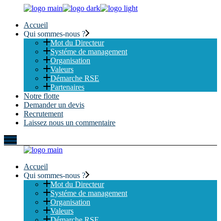
Skip
to
Accueil
the
Qui sommes-nous ?
content
Mot du Directeur
Systéme de management
Organisation
Valeurs
Démarche RSE
Partenaires
Notre flotte
Demander un devis
Recrutement
Laissez nous un commentaire
Accueil
Qui sommes-nous ?
Mot du Directeur
Systéme de management
Organisation
Valeurs
Démarche RSE