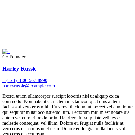
Co Founder
Harley Russle
+ (123) 1800-567-8990
harleyrussle@example.com
Exerci tation ullamcorper suscipit lobortis nisl ut aliquip ex ea
commodo. Non habent claritatem in sitamcon quat duis autem
facilisis at vero eros nibh. Euismod tincidunt ut laoreet vel eum iriure
qui sequitur mutatioco nsuetudi um. Lectorum mirum est notare uis
autem vel eum iriure dolor in. Hendrerit in vulputate velit esse
molestie consequat, vel illum. Dolore eu feugiat nulla facilisis at
vero eros et accumsan et iusto. Dolore eu feugiat nulla facilisis at
vero eros et accumsan.