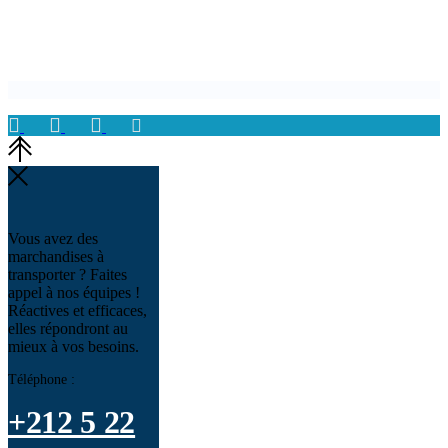
Vous avez des
marchandises à
transporter ? Faites
appel à nos équipes !
Réactives et efficaces,
elles répondront au
mieux à vos besoins.
Téléphone :
+212 5 22