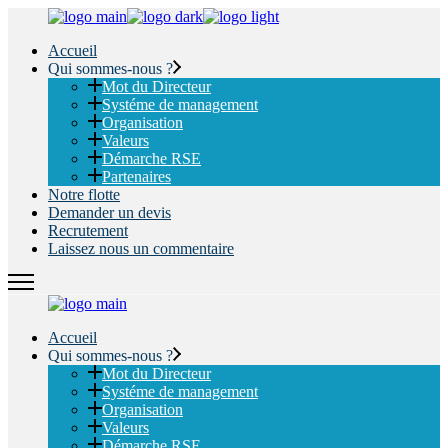
Skip
to
Accueil
the
Qui sommes-nous ?
content
Mot du Directeur
Systéme de management
Organisation
Valeurs
Démarche RSE
Partenaires
Notre flotte
Demander un devis
Recrutement
Laissez nous un commentaire
Accueil
Qui sommes-nous ?
Mot du Directeur
Systéme de management
Organisation
Valeurs
Démarche RSE