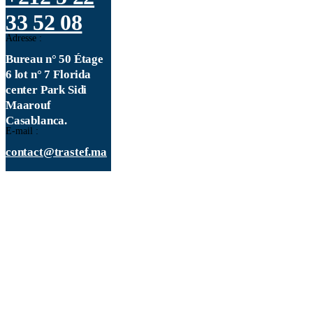
33 52 08
Adresse :
Bureau n° 50 Étage
6 lot n° 7 Florida
center Park Sidi
Maarouf
Casablanca.
E-mail :
contact@trastef.ma