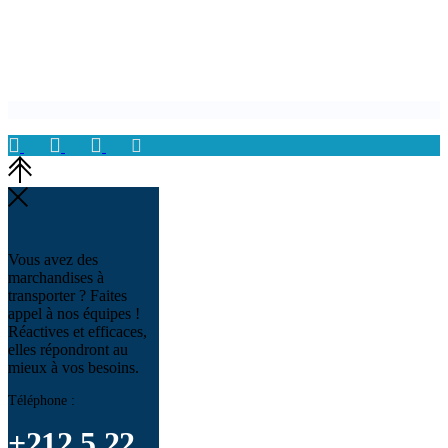
Vous avez des
marchandises à
transporter ? Faites
appel à nos équipes !
Réactives et efficaces,
elles répondront au
mieux à vos besoins.
Téléphone :
+212 5 22