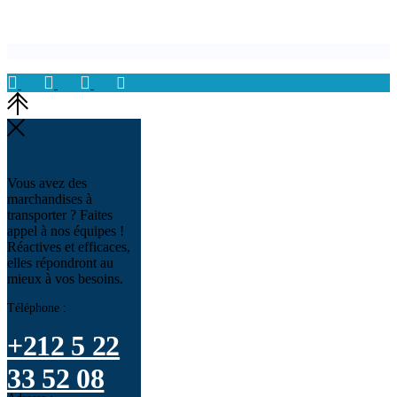
Vous avez des
marchandises à
transporter ? Faites
appel à nos équipes !
Réactives et efficaces,
elles répondront au
mieux à vos besoins.
Téléphone :
+212 5 22
33 52 08