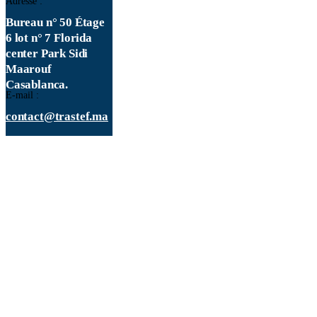
Adresse :
Bureau n° 50 Étage
6 lot n° 7 Florida
center Park Sidi
Maarouf
Casablanca.
E-mail :
contact@trastef.ma