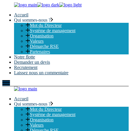
Skip
to
Accueil
the
Qui sommes-nous ?
content
Mot du Directeur
Systéme de management
Organisation
Valeurs
Démarche RSE
Partenaires
Notre flotte
Demander un devis
Recrutement
Laissez nous un commentaire
Accueil
Qui sommes-nous ?
Mot du Directeur
Systéme de management
Organisation
Valeurs
Démarche RSE