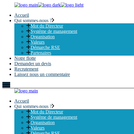
Skip
to
Accueil
the
Qui sommes-nous ?
content
Mot du Directeur
Systéme de management
Organisation
Valeurs
Démarche RSE
Partenaires
Notre flotte
Demander un devis
Recrutement
Laissez nous un commentaire
Accueil
Qui sommes-nous ?
Mot du Directeur
Systéme de management
Organisation
Valeurs
Démarche RSE